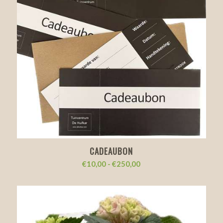
CADEAUBON
Prijsklasse:
€
10,00
-
€
250,00
€10,00
tot
€250,00