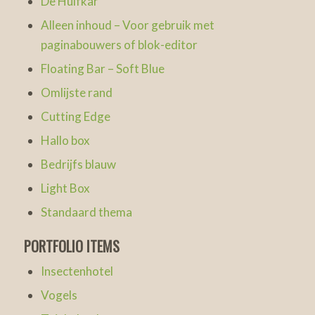
De Huifkar
Alleen inhoud – Voor gebruik met
paginabouwers of blok-editor
Floating Bar – Soft Blue
Omlijste rand
Cutting Edge
Hallo box
Bedrijfs blauw
Light Box
Standaard thema
PORTFOLIO ITEMS
Insectenhotel
Vogels