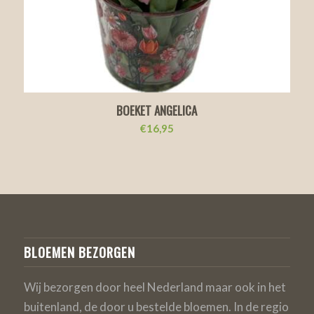
BOEKET ANGELICA
€
16,95
BLOEMEN BEZORGEN
Wij bezorgen door heel Nederland maar ook in het
buitenland, de door u bestelde bloemen. In de regio