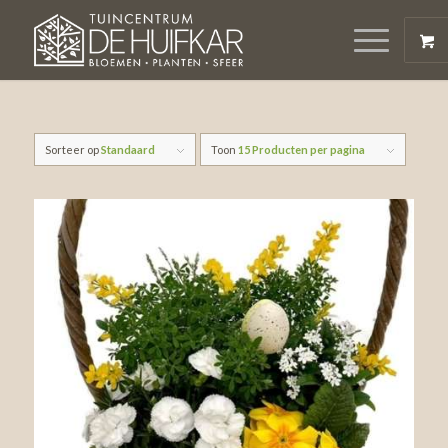
Sorteer op
Standaard
Toon
15 Producten per pagina