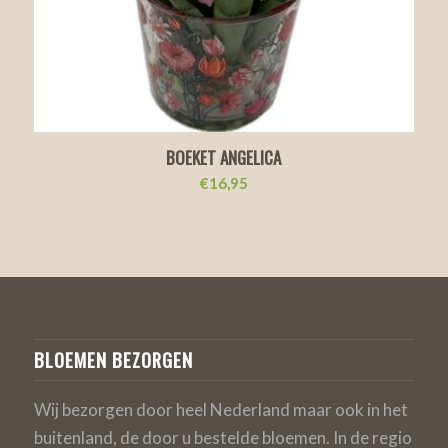
BOEKET ANGELICA
€
16,95
BLOEMEN BEZORGEN
Wij bezorgen door heel Nederland maar ook in het
buitenland, de door u bestelde bloemen. In de regio