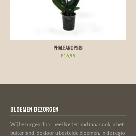
PHALEANOPSIS
€
16,95
BLOEMEN BEZORGEN
Wij bezorgen door heel Nederland maar ook in het
buitenland, de door u bestelde bloemen. In de regio