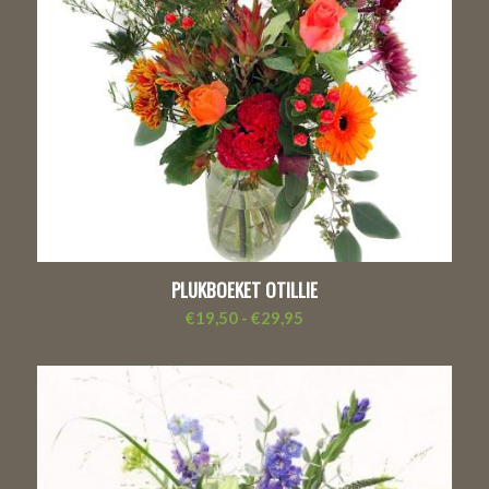
PLUKBOEKET OTILLIE
Prijsklasse:
€
19,50
-
€
29,95
€19,50
tot
€29,95