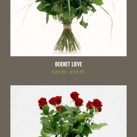
BOEKET LIEVE
Prijsklasse:
€
29,95
-
€
59,95
€29,95
tot
€59,95