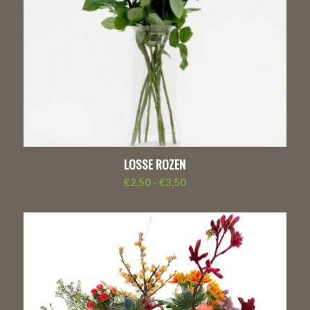
LOSSE ROZEN
Prijsklasse:
€
2,50
-
€
3,50
€2,50
tot
€3,50