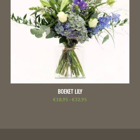
BOEKET LILY
Prijsklasse:
€
18,95
-
€
32,95
€18,95
tot
€32,95