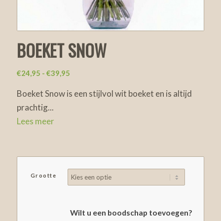
BOEKET SNOW
Prijsklasse:
€
24,95
-
€
39,95
€24,95
Boeket Snow is een stijlvol wit boeket en is altijd
tot
prachtig
...
€39,95
Lees meer
Grootte
Wilt u een boodschap toevoegen?