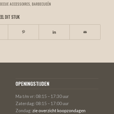
BECUE ACCESSOIRES
,
BARBECUEËN
EEL DIT STUK
OPENINGSTIJDEN
Ma t/m vr: 08:15 – 17:30 uur
Zaterdag: 08:15 – 17:00 uur
Zondag:
zie overzicht koopzondagen