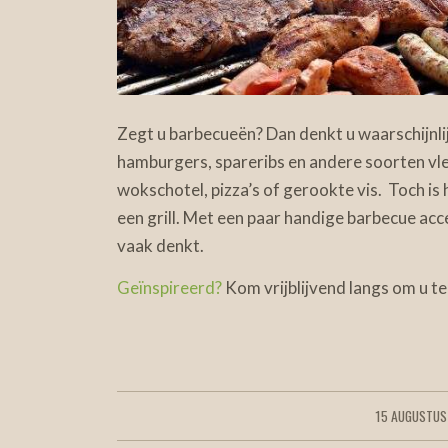
Zegt u barbecueën? Dan denkt u waarschijnlijk
hamburgers, spareribs en andere soorten vle
wokschotel, pizza’s of gerookte vis. Toch is
een grill. Met een paar handige barbecue ac
vaak denkt.
Geïnspireerd?
Kom vrijblijvend langs om u te
15 AUGUSTUS
/