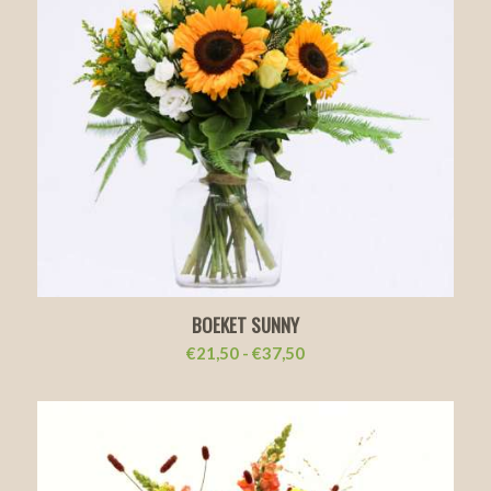
BOEKET SUNNY
Prijsklasse:
€
21,50
-
€
37,50
€21,50
tot
€37,50