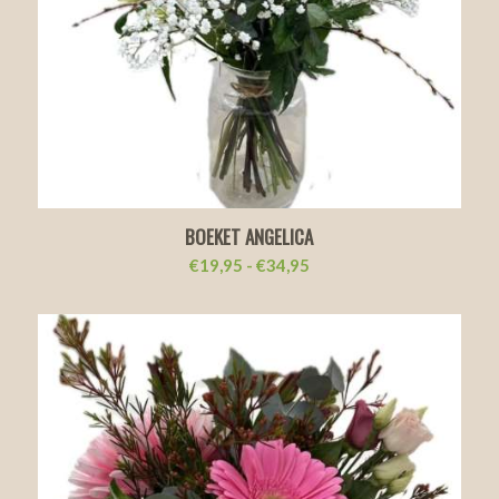
BOEKET ANGELICA
Prijsklasse:
€
19,95
-
€
34,95
€19,95
tot
€34,95