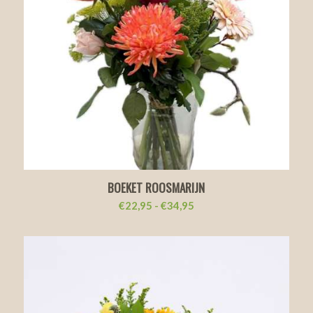
BOEKET ROOSMARIJN
Prijsklasse:
€
22,95
-
€
34,95
€22,95
tot
€34,95