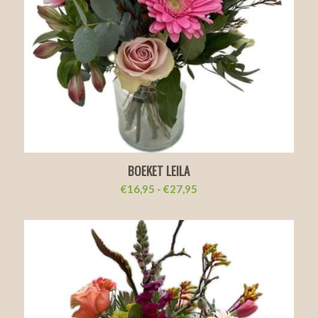
BOEKET LEILA
Prijsklasse:
€
16,95
-
€
27,95
€16,95
tot
€27,95