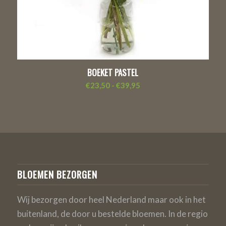
BOEKET PASTEL
Prijsklasse:
€
23,50
-
€
39,95
€23,50
tot
€39,95
BLOEMEN BEZORGEN
Wij bezorgen door heel Nederland maar ook in het
buitenland, de door u bestelde bloemen. In de regio