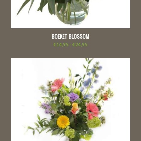
BOEKET BLOSSOM
Prijsklasse:
€
14,95
-
€
24,95
€14,95
tot
€24,95