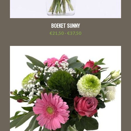
BOEKET SUNNY
Prijsklasse:
€
21,50
-
€
37,50
€21,50
tot
€37,50