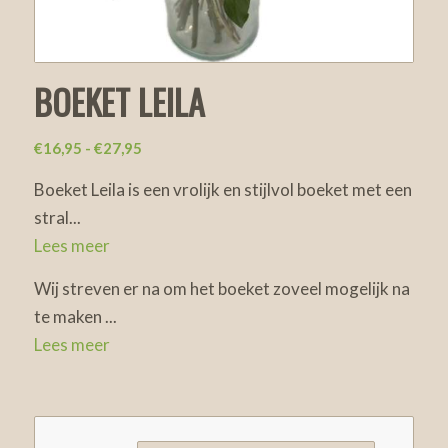
BOEKET LEILA
Prijsklasse:
€
16,95
-
€
27,95
€16,95
Boeket Leila is een vrolijk en stijlvol boeket met een
tot
stral
...
€27,95
Lees meer
Wij streven er na om het boeket zoveel mogelijk na
te maken
...
Lees meer