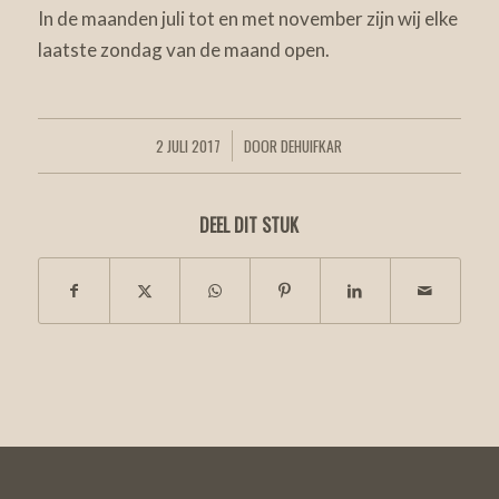
In de maanden juli tot en met november zijn wij elke
laatste zondag van de maand open.
2 JULI 2017
DOOR
DEHUIFKAR
/
DEEL DIT STUK