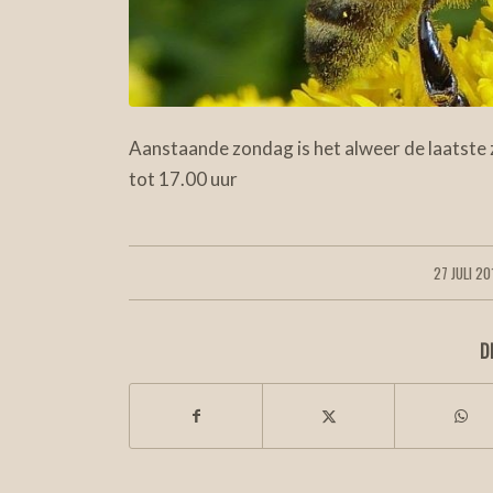
Aanstaande zondag is het alweer de laatste
tot 17.00 uur
27 JULI 20
/
D