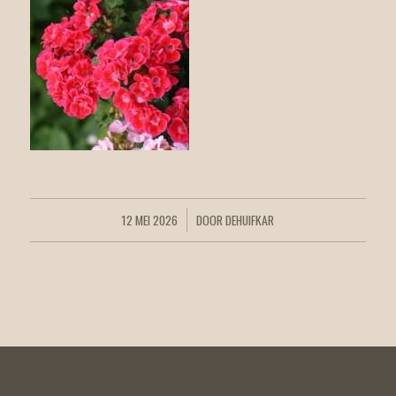
12 MEI 2026
DOOR
DEHUIFKAR
/