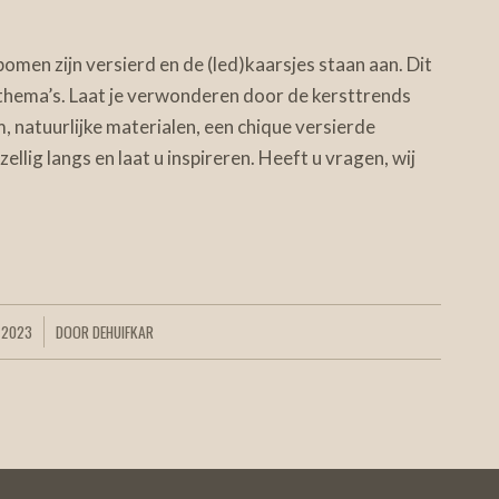
omen zijn versierd en de (led)kaarsjes staan aan. Dit
lei thema’s. Laat je verwonderen door de kersttrends
 natuurlijke materialen, een chique versierde
llig langs en laat u inspireren. Heeft u vragen, wij
 2023
DOOR
DEHUIFKAR