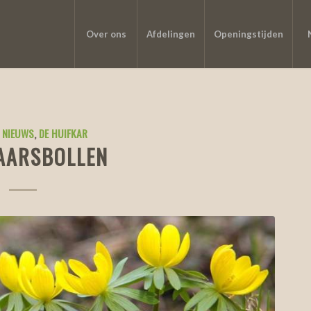
Over ons
Afdelingen
Openingstijden
 NIEUWS
,
DE HUIFKAR
AARSBOLLEN