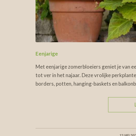
Eenjarige
Met eenjarige zomerbloeiers geniet je van een
tot ver in het najaar. Deze vrolijke perkplant
borders, potten, hanging-baskets en balkon
13 MEI 20
/