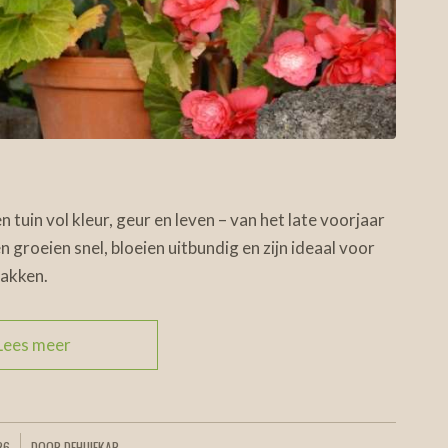
 tuin vol kleur, geur en leven – van het late voorjaar
en groeien snel, bloeien uitbundig en zijn ideaal voor
bakken.
Lees meer
26
DOOR
DEHUIFKAR