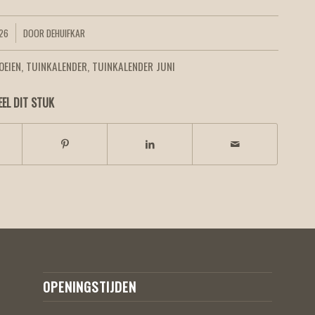
026
DOOR
DEHUIFKAR
OEIEN
,
TUINKALENDER
,
TUINKALENDER JUNI
EEL DIT STUK
OPENINGSTIJDEN