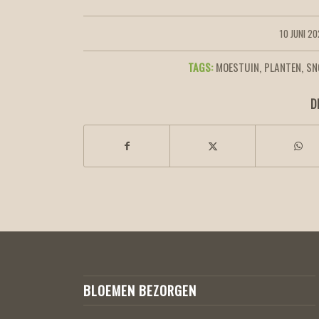
10 JUNI 2
/
TAGS:
MOESTUIN
,
PLANTEN
,
SN
D
BLOEMEN BEZORGEN