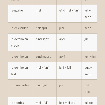
augurken
mei
eind mei – juni
juli –
2
sept
bleekselder
half april
juni
sept
3
bloemkolen
eind sept
april
juni
6
vroeg
bloemkolen
eind maart
april
juni – juli
6
bloemkolen
mei – juni
juni – juli
aug –
6
laat
sept
boerenkolen
juni – juli
juli
okt –
6
dec
boontjes
mei – juli
half mei tot
juli tot
5