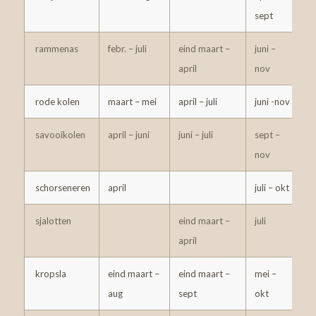
sept
d
rammenas
febr. – juli
eind maart –
juni –
2
april
nov
rode kolen
maart – mei
april – juli
juni -nov
6
savooikolen
april – juni
juni – juli
sept –
5
nov
schorseneren
april
juli – okt
2
sjalotten
eind maart –
juli
2
april
kropsla
eind maart –
eind maart –
mei –
2
aug
sept
okt