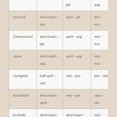
juli
aug
broccoli
eind maart –
april – juli
juni –
4
juni
nov
Chinese kool
eind maart –
april – aug
mei –
5
juli
nov
rapen
eind maart –
april – aug
mei –
4
aug
nov
courgette
half april –
mei – juni
juni – okt
1
mei
knolselder
eind maart –
mei – juni
sept –
5
april
okt
koolrabi
eind maart -
eind maart –
mei –
3