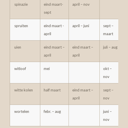
spinazie
eind maart-
april – nov
sept
spruiten
eind maart -
april – juni
sept –
7
april
maart
uien
eind maart –
eind maart –
juli – aug
2
april
april
witloof
mei
okt –
3
nov
witte kolen
half maart
eind maart –
sept –
7
april
nov
wortelen
febr. – aug
juni –
3
nov