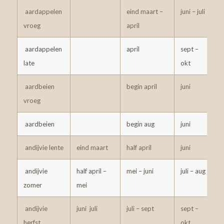
aardappelen
eind maart –
juni – juli
5
vroeg
april
aardappelen
april
sept –
5
late
okt
aardbeien
begin april
juni
8
vroeg
aardbeien
begin aug
juni
8
andijvie lente
eind maart
half april
juni
2
andijvie
half april –
mei – juni
juli – aug
3
zomer
mei
andijvie
juni juli
juli – sept
sept –
3
herfst
okt