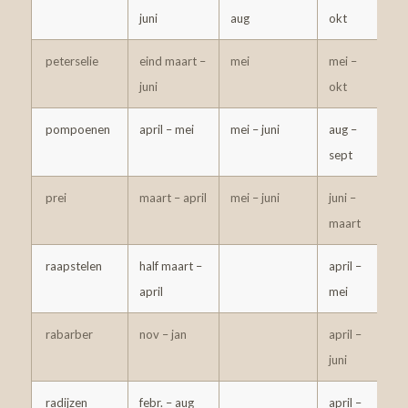
juni
aug
okt
peterselie
eind maart –
mei
mei –
2
juni
okt
pompoenen
april – mei
mei – juni
aug –
2
sept
prei
maart – april
mei – juni
juni –
4
maart
raapstelen
half maart –
april –
1
april
mei
d
rabarber
nov – jan
april –
1
juni
radijzen
febr. – aug
april –
1