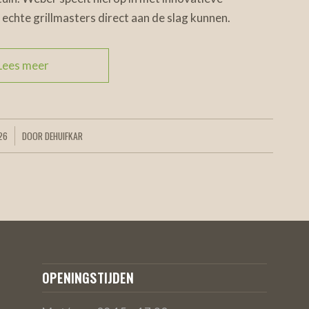
echte grillmasters direct aan de slag kunnen.
Lees meer
26
DOOR
DEHUIFKAR
OPENINGSTIJDEN