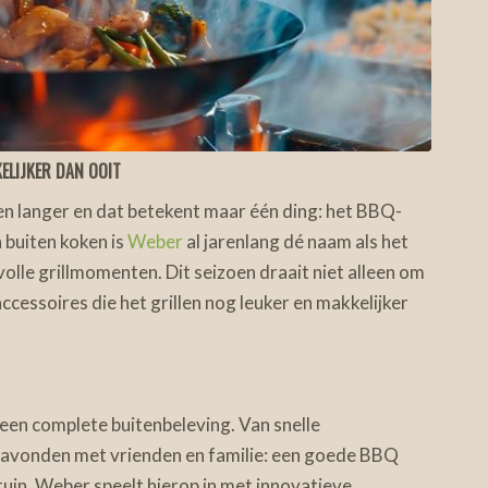
ELIJKER DAN OOIT
en langer en dat betekent maar één ding: het BBQ-
 buiten koken is
Weber
al jarenlang dé naam als het
lle grillmomenten. Dit seizoen draait niet alleen om
essoires die het grillen nog leuker en makkelijker
en complete buitenbeleving. Van snelle
avonden met vrienden en familie: een goede BBQ
tuin. Weber speelt hierop in met innovatieve