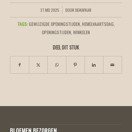
27 MEI 2025
DOOR
DEHUIFKAR
/
TAGS:
GEWIJZIGDE OPENINGSTIJDEN
,
HEMELVAARTSDAG
,
OPENINGSTIJDEN
,
WINKELEN
DEEL DIT STUK
BLOEMEN BEZORGEN