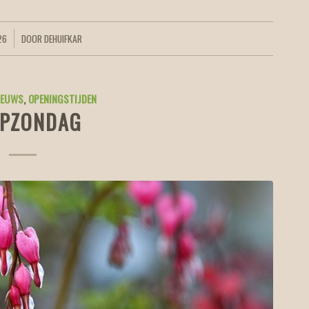
26
DOOR
DEHUIFKAR
IEUWS
,
OPENINGSTIJDEN
PZONDAG