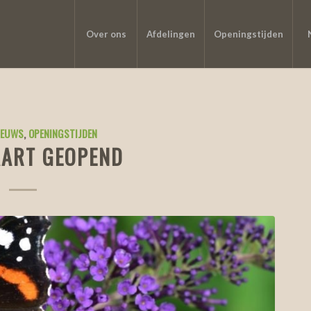
Over ons
Afdelingen
Openingstijden
IEUWS
,
OPENINGSTIJDEN
AART GEOPEND