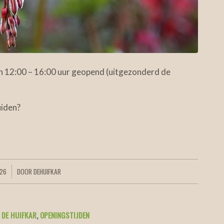
van 12:00 – 16:00 uur geopend (uitgezonderd de
uiden?
026
DOOR
DEHUIFKAR
,
DE HUIFKAR
,
OPENINGSTIJDEN