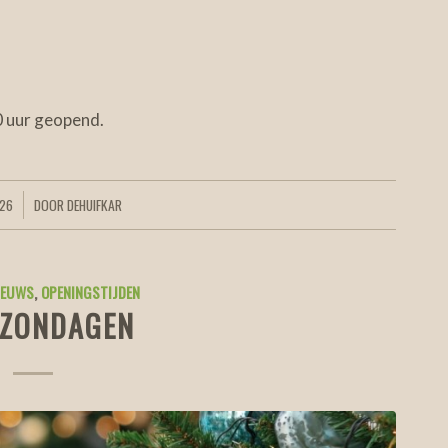
0 uur geopend.
026
DOOR
DEHUIFKAR
IEUWS
,
OPENINGSTIJDEN
ZONDAGEN