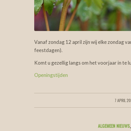
Vanaf zondag 12 april zijn wij elke zondag 
feestdagen).
Komt u gezellig langs om het voorjaar in te l
Openingstijden
7 APRIL 2
/
ALGEMEEN NIEUWS