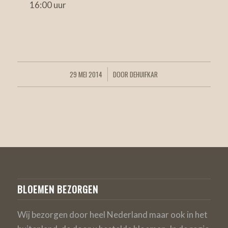
16:00 uur
29 MEI 2014
DOOR
DEHUIFKAR
/
BLOEMEN BEZORGEN
Wij bezorgen door heel Nederland maar ook in het