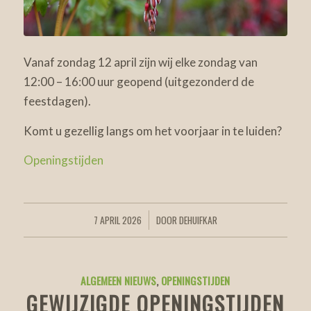
Vanaf zondag 12 april zijn wij elke zondag van
12:00 – 16:00 uur geopend (uitgezonderd de
feestdagen).
Komt u gezellig langs om het voorjaar in te luiden?
Openingstijden
7 APRIL 2026
DOOR
DEHUIFKAR
/
ALGEMEEN NIEUWS
,
OPENINGSTIJDEN
GEWIJZIGDE OPENINGSTIJDEN