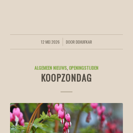
12 MEI 2026
DOOR
DEHUIFKAR
/
ALGEMEEN NIEUWS
,
OPENINGSTIJDEN
KOOPZONDAG