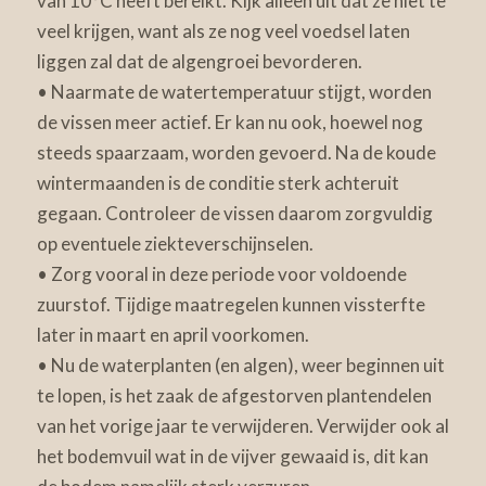
van 10°C heeft bereikt. Kijk alleen uit dat ze niet te
veel krijgen, want als ze nog veel voedsel laten
liggen zal dat de algengroei bevorderen.
• Naarmate de watertemperatuur stijgt, worden
de vissen meer actief. Er kan nu ook, hoewel nog
steeds spaarzaam, worden gevoerd. Na de koude
wintermaanden is de conditie sterk achteruit
gegaan. Controleer de vissen daarom zorgvuldig
op eventuele ziekteverschijnselen.
• Zorg vooral in deze periode voor voldoende
zuurstof. Tijdige maatregelen kunnen vissterfte
later in maart en april voorkomen.
• Nu de waterplanten (en algen), weer beginnen uit
te lopen, is het zaak de afgestorven plantendelen
van het vorige jaar te verwijderen. Verwijder ook al
het bodemvuil wat in de vijver gewaaid is, dit kan